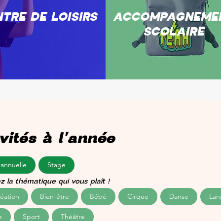
TRE DE LOISIRS
ACCOMPAGNEME
SCOLAIRE
vités à l'année
 annuelle
Stage
z la thématique qui vous plaît !
réation
Bien-être
Bébé
Cirque
Danse
Lan
e
Sport
Théâtre