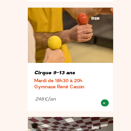
Cirque
Cirque 9-13 ans
Mardi de 18h30 à 20h
Gymnase René Cassin
248€/an
+
Danse