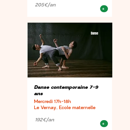
205€/an
+
Danse
Danse contemporaine 7-9
ans
Mercredi 17h-18h
Le Vernay, Ecole maternelle
192€/an
+