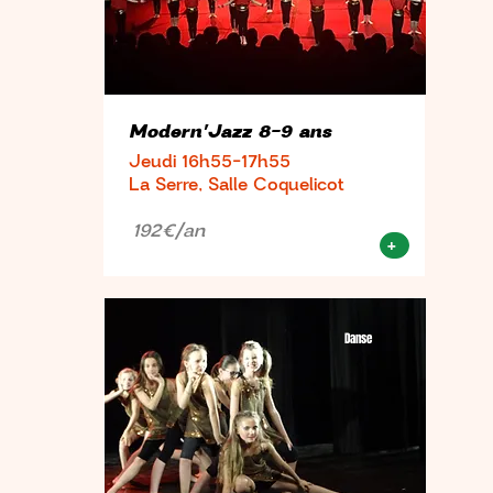
Modern'Jazz 8-9 ans
Jeudi 16h55-17h55
La Serre, Salle Coquelicot
192€/an
+
Danse