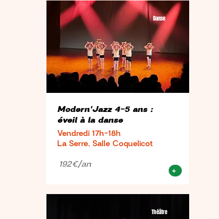
Danse
Modern'Jazz 4-5 ans :
éveil à la danse
Vendredi 17h-18h
La Serre, Salle Coquelicot
192€/an
+
Théâtre