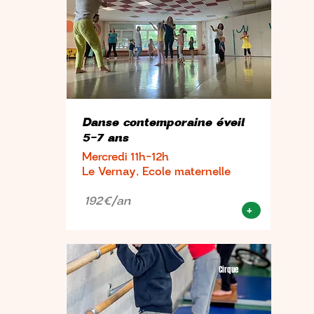
Danse contemporaine éveil
5-7 ans
Mercredi 11h-12h
Le Vernay, Ecole maternelle
192€/an
+
Cirque