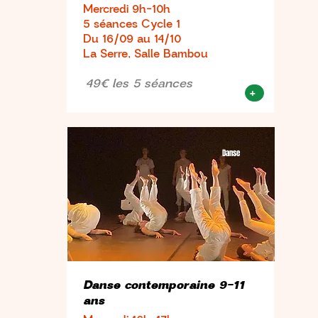
Mercredi 9h-10h
5 séances Cycle 1
Du 16/09 au 14/10
La Serre, Salle Bambou
49€ les 5 séances
+
Danse
Danse contemporaine 9-11
ans