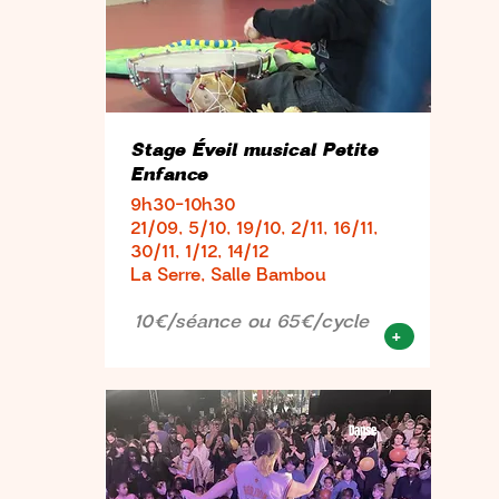
Stage Éveil musical Petite
Enfance
9h30-10h30
21/09, 5/10, 19/10, 2/11, 16/11,
30/11, 1/12, 14/12
La Serre, Salle Bambou
10€/séance ou 65€/cycle
+
Danse