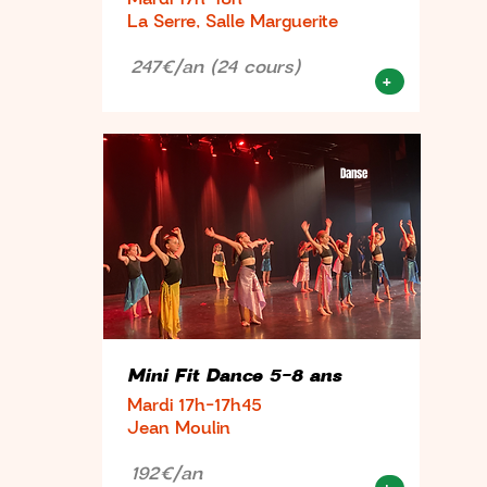
La Serre, Salle Marguerite
247€/an (24 cours)
+
Danse
Mini Fit Dance 5-8 ans
Mardi 17h-17h45
Jean Moulin
192€/an