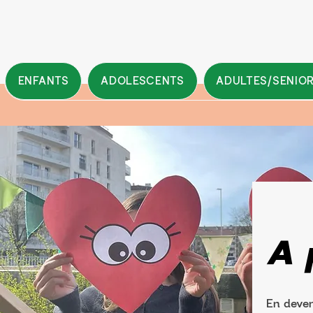
ENFANTS
ADOLESCENTS
ADULTES/SENIO
A 
En deven