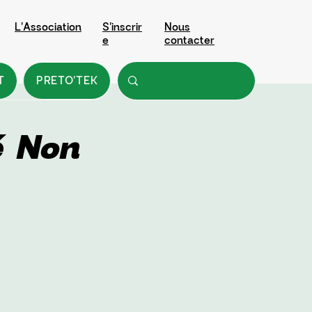
L'Association
S'inscrir
Nous
e
contacter
T
PRETO'TEK
é Non