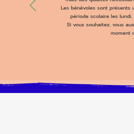
Les bénévoles sont présents 
période scolaire les lundi
Si vous souhaitez, vous auss
moment d’
INFOS PRATIQUES
ENFANT/ADOLESCE
Activités à l'année
Accompagnement sc
Evénements du moment
Centre de Loisirs