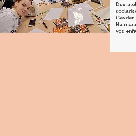
Des ate
scolari
Gevrier
Ne manqu
vos enfa