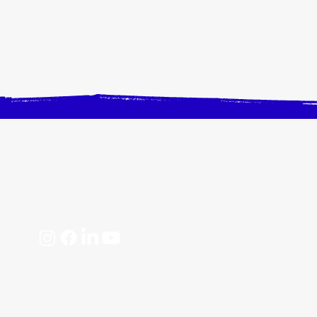
CONTACTEZ-NOUS
Horaires, plan d'accès
📩 contact@crangevrieranimation.com
Mentions légales
Politiques de confidentialité