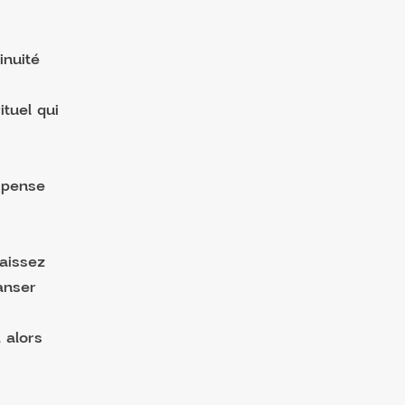
inuité
ituel qui
e pense
laissez
danser
 alors