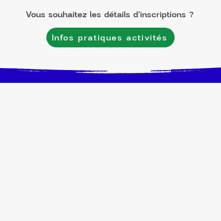
Vous souhaitez les détails d'inscriptions ?
Infos pratiques activités
ENFANT/ADOLESCENT
ADULTE/SENIOR
Accompagnement scolaire
Activités à l'année
Centre de Loisirs
Preto'tek
Secteur jeunesse
@2026 CGA. Tous droits réservés. Refonte par
Kaïmah.