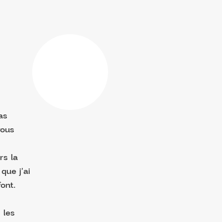
as
vous
rs la
que j'ai
ont.
 les