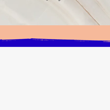
INFOS PRATIQUES
ENFANT/ADOLESCE
Activités à l'année
Accompagnement sc
Evénements du moment
Centre de Loisirs
S'inscrire ou Espace Famille
Secteur jeunesse
Plaquette 2026-2027