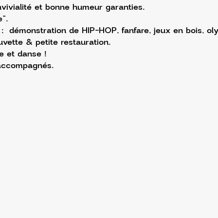
ivialité et bonne humeur garanties.
”.
:  démonstration de HIP-HOP, fanfare, jeux en bois, ol
vette & petite restauration. 
e et danse !
 accompagnés.