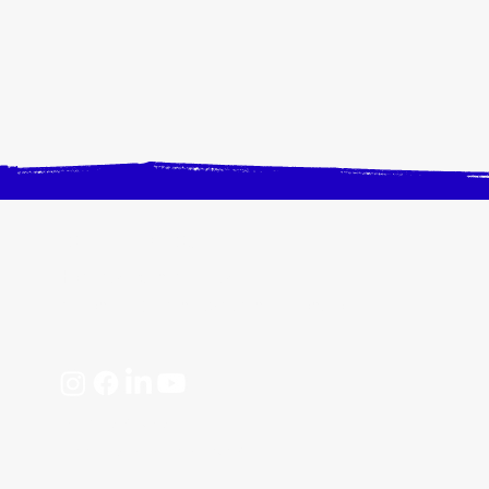
CONTACTEZ-NOUS
Horaires, plan d'accès
📩 contact@crangevrieranimation.com
Mentions légales
Politiques de confidentialité