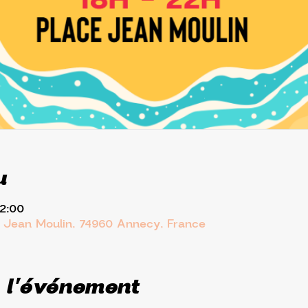
u
22:00
. Jean Moulin, 74960 Annecy, France
 l'événement