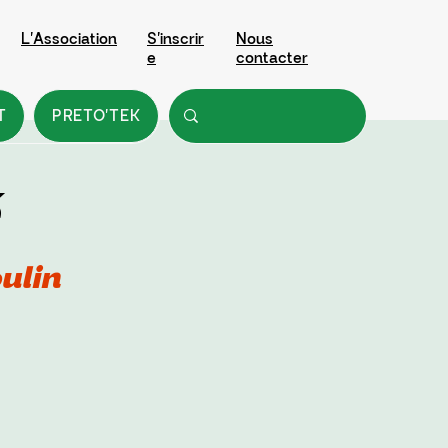
L'Association
S'inscrir
Nous
e
contacter
T
PRETO'TEK
ulin