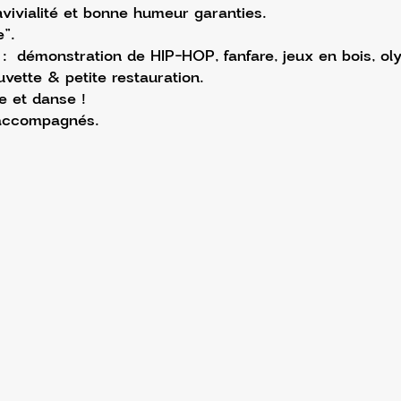
ivialité et bonne humeur garanties.
”.
:  démonstration de HIP-HOP, fanfare, jeux en bois, ol
vette & petite restauration. 
e et danse !
 accompagnés.