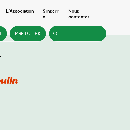
L'Association
S'inscrir
Nous
e
contacter
T
PRETO'TEK
ulin