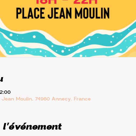
u
22:00
. Jean Moulin, 74960 Annecy, France
 l'événement