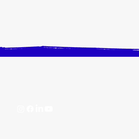
CONTACTEZ-NOUS
Horaires, plan d'accès
📩 contact@crangevrieranimation.com
Mentions légales
Politiques de confidentialité