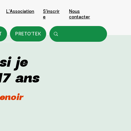
L'Association
S'inscrir
Nous
e
contacter
T
PRETO'TEK
i je
17 ans
enoir