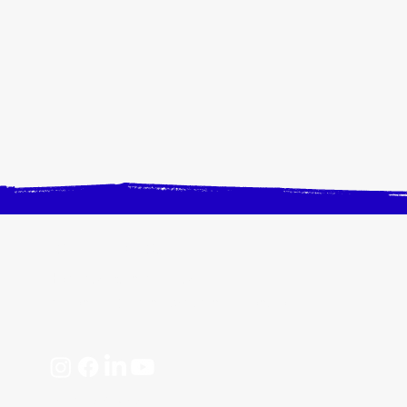
CONTACTEZ-NOUS
Horaires, plan d'accès
📩 contact@crangevrieranimation.com
Mentions légales