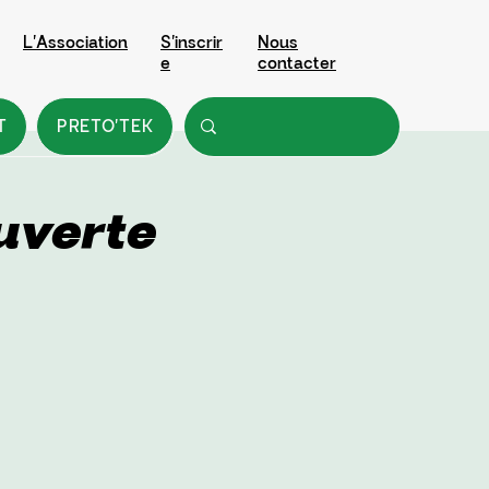
L'Association
S'inscrir
Nous
e
contacter
T
PRETO'TEK
uverte