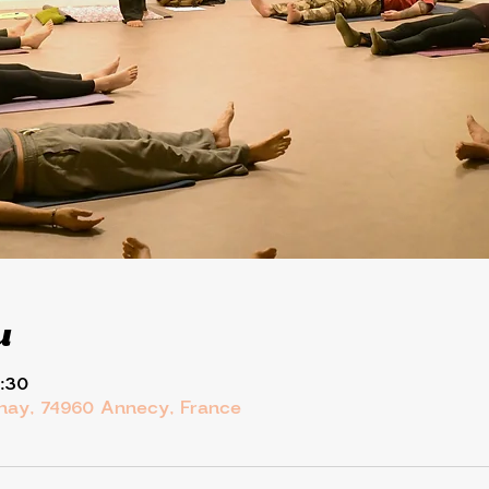
u
1:30
rnay, 74960 Annecy, France