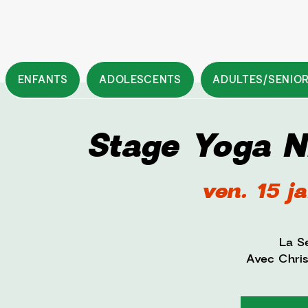
ENFANTS
ADOLESCENTS
ADULTES/SENIO
Stage Yoga N
ven. 15 j
La Se
Avec Chris