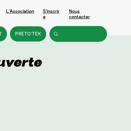
L'Association
S'inscrir
Nous
e
contacter
T
PRETO'TEK
uverte