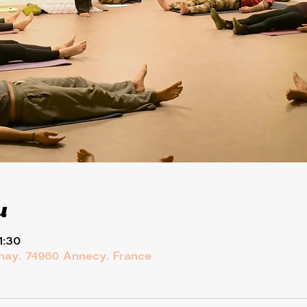
u
1:30
rnay, 74960 Annecy, France