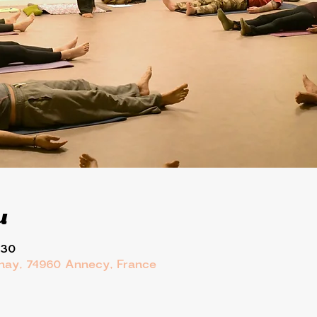
u
:30
rnay, 74960 Annecy, France