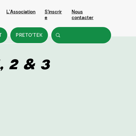
L'Association
S'inscrir
Nous
e
contacter
T
PRETO'TEK
, 2 & 3