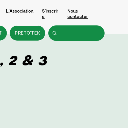
L'Association
S'inscrir
Nous
e
contacter
T
PRETO'TEK
, 2 & 3