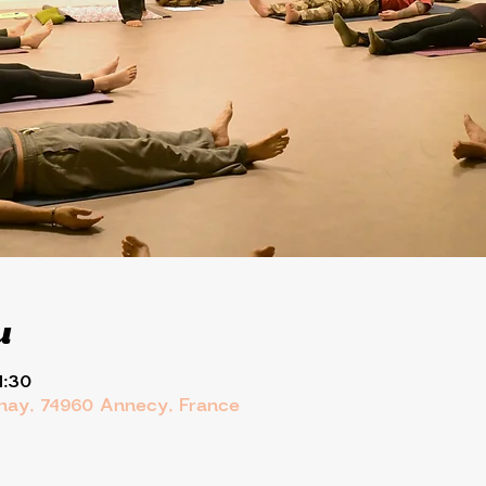
u
1:30
rnay, 74960 Annecy, France