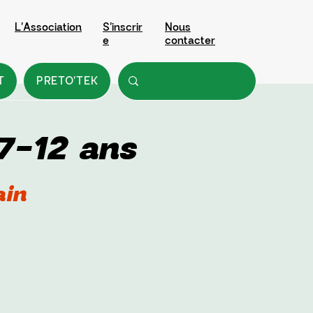
L'Association
S'inscrir
Nous
e
contacter
T
PRETO'TEK
7-12 ans
ain