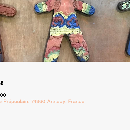
u
:00
ue Prépoulain, 74960 Annecy, France