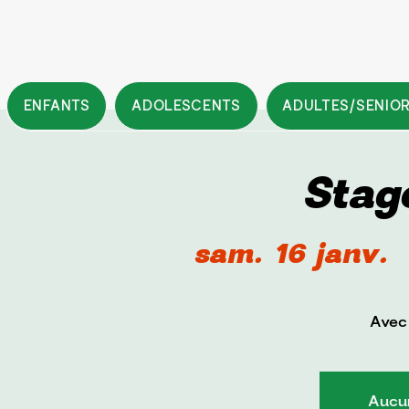
ENFANTS
ADOLESCENTS
ADULTES/SENIO
Stag
sam. 16 janv.
  
Avec
Aucun