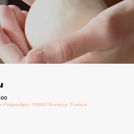
u
:00
ue Prépoulain, 74960 Annecy, France