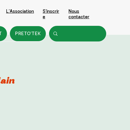
L'Association
S'inscrir
Nous
e
contacter
T
PRETO'TEK
lain