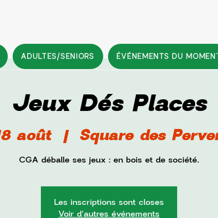
ADULTES/SENIORS
ÉVÉNEMENTS DU MOMEN
Jeux Dés Places
18 août
  |  
Square des Perve
CGA déballe ses jeux : en bois et de société.
Les inscriptions sont closes
Voir d'autres événements