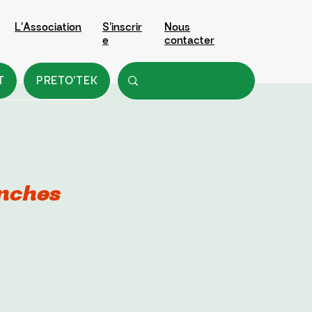
L'Association
S'inscrir
Nous
e
contacter
T
PRETO'TEK
nches