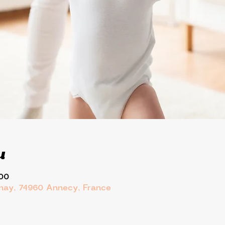
u
:00
rnay, 74960 Annecy, France