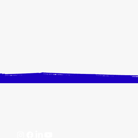
CONTACTEZ-NOUS
Horaires, plan d'accès
📩 contact@crangevrieranimation.com