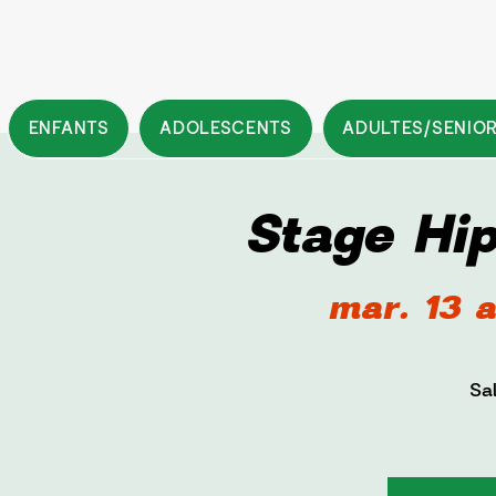
ENFANTS
ADOLESCENTS
ADULTES/SENIO
Stage Hi
mar. 13 a
Sa