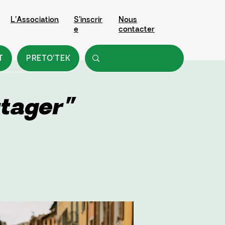
L'Association
S'inscrir
Nous
e
contacter
T
PRETO'TEK
rtager"