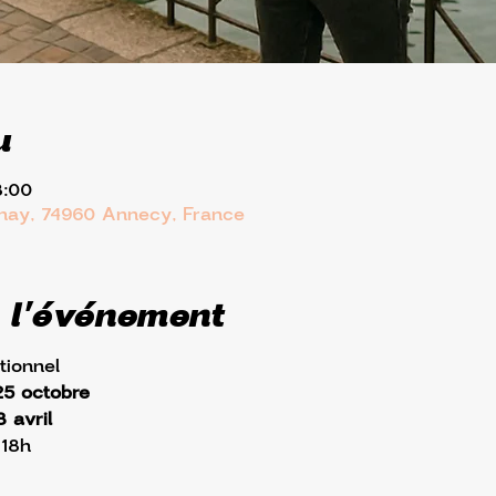
u
8:00
rnay, 74960 Annecy, France
 l'événement
tionnel
25 octobre
 avril
 18h