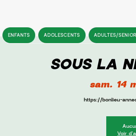
ENFANTS
ADOLESCENTS
ADULTES/SENIO
SOUS LA NE
sam. 14 
https://bonlieu-anne
Aucun
Voir d'