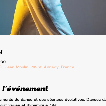
u
:30
Pl. Jean Moulin, 74960 Annecy, France
 l'événement
ments de danse et des séances évolutives. Dansez d
ylist variée et dynamique. 19€