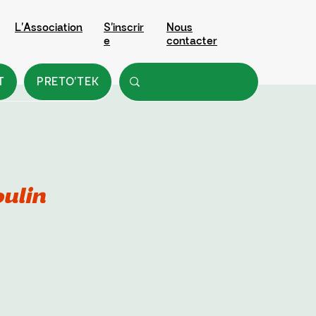
L'Association
S'inscrir
Nous
e
contacter
T
PRETO'TEK
ulin