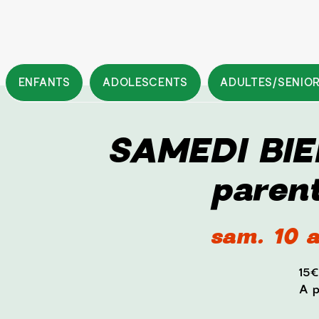
ENFANTS
ADOLESCENTS
ADULTES/SENIO
SAMEDI BIEN
paren
sam. 10 a
15€
A p