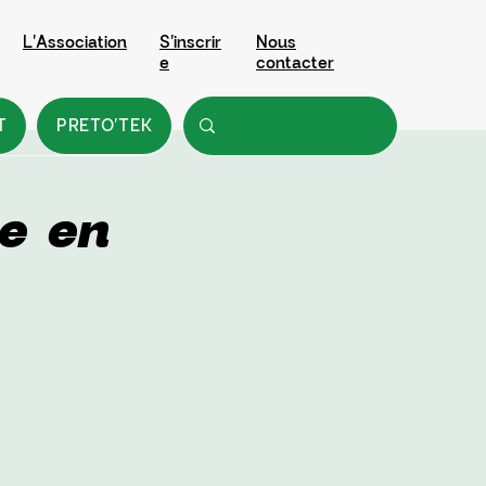
L'Association
S'inscrir
Nous
e
contacter
T
PRETO'TEK
e en