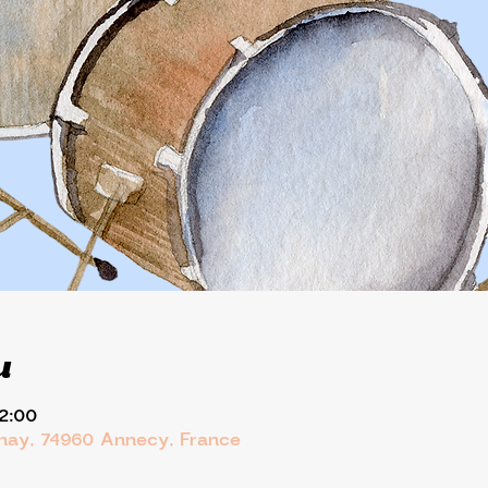
u
12:00
rnay, 74960 Annecy, France