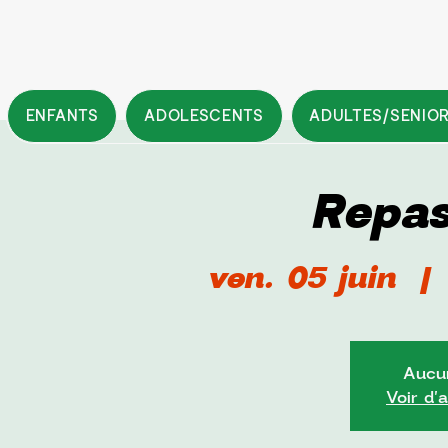
ENFANTS
ADOLESCENTS
ADULTES/SENIO
Repas
ven. 05 juin
  | 
Aucun
Voir d'