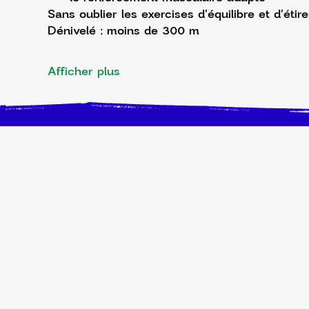
Sans oublier les exercises d'équilibre et d'étir
Dénivelé : moins de 300 m
Afficher plus
INFOS PRATIQUES
ENFANT/ADOLESCE
Activités à l'année
Accompagnement sc
Evénements du moment
Centre de Loisirs
S'inscrire ou Espace Famille
Secteur jeunesse
Plaquette 2026-2027