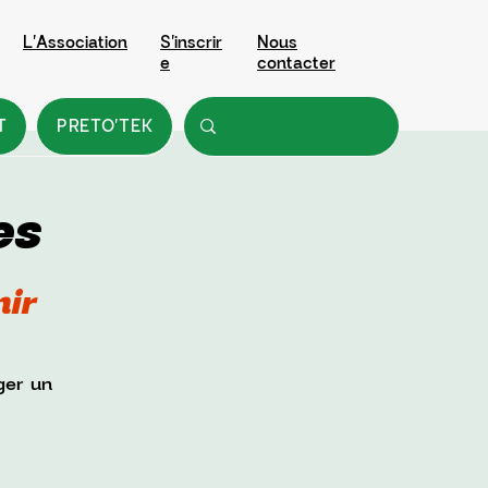
L'Association
S'inscrir
Nous
e
contacter
T
PRETO'TEK
es
nir
ger un