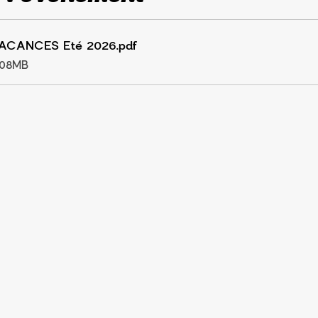
CANCES Eté 2026
.pdf
.08MB