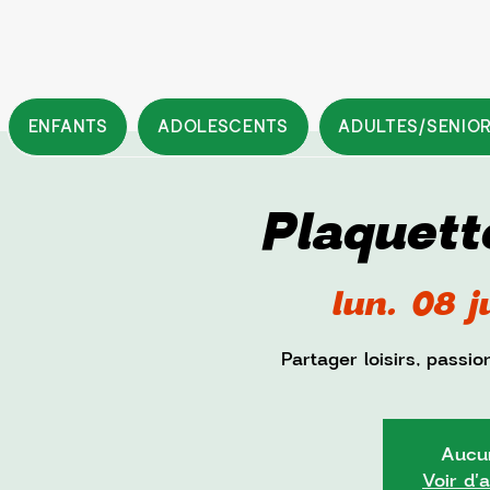
ENFANTS
ADOLESCENTS
ADULTES/SENIO
Plaquet
lun. 08 j
Partager loisirs, passio
Aucun
Voir d'