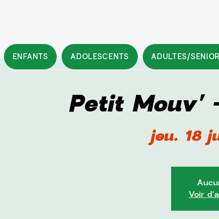
ENFANTS
ADOLESCENTS
ADULTES/SENIO
Petit Mouv'
jeu. 18 j
Aucun
Voir d'