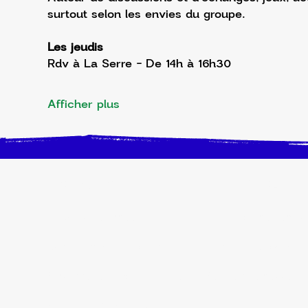
surtout selon les envies du groupe.
Les jeudis 
Rdv à La Serre - De 14h à 16h30 
Afficher plus
INFOS PRATIQUES
ENFANT/ADOLESCE
Activités à l'année
Accompagnement sc
Evénements du moment
Centre de Loisirs
S'inscrire ou Espace Famille
Secteur jeunesse
Plaquette 2026-2027