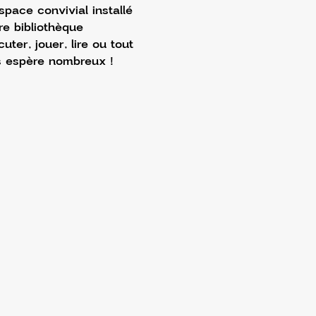
pace convivial installé 
re bibliothèque 
ter, jouer, lire ou tout 
us espère nombreux !