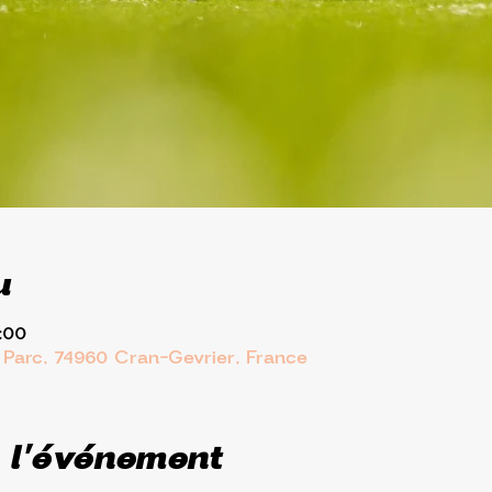
u
:00
 Parc, 74960 Cran-Gevrier, France
 l'événement