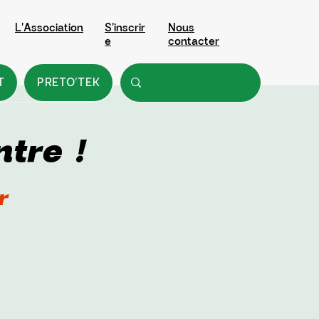
L'Association
S'inscrir
Nous
e
contacter
T
PRETO'TEK
tre !
r