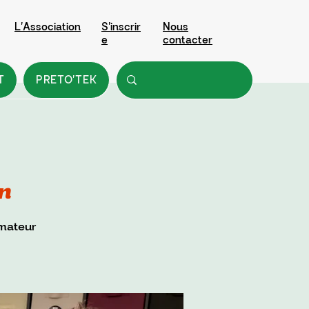
L'Association
S'inscrir
Nous
e
contacter
T
PRETO'TEK
n
imateur