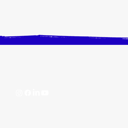
CONTACTEZ-NOUS
Horaires, plan d'accès
📩 contact@crangevrieranimation.com
Mentions légales
Politiques de confidentialité