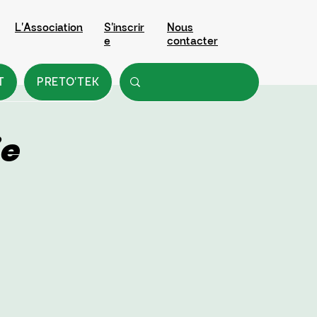
L'Association
S'inscrir
Nous
e
contacter
T
PRETO'TEK
ie