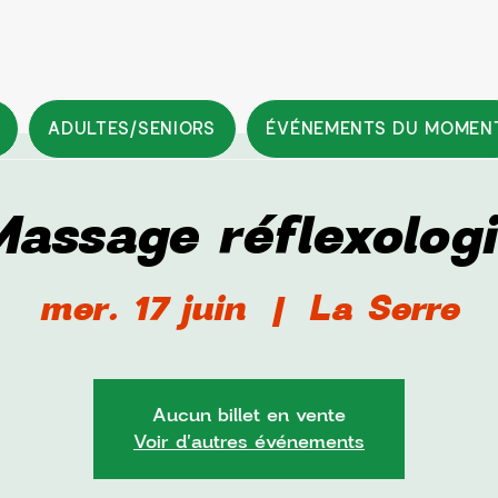
ADULTES/SENIORS
ÉVÉNEMENTS DU MOMEN
assage réflexolog
mer. 17 juin
  |  
La Serre
Aucun billet en vente
Voir d'autres événements