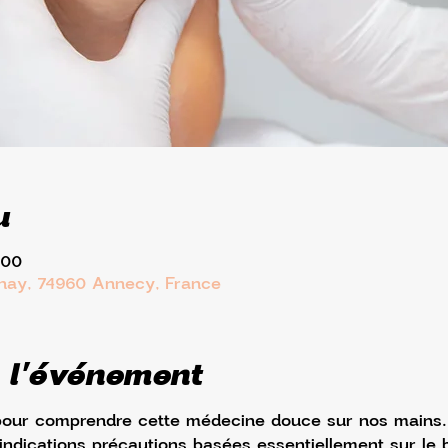
u
:00
rnay, 74960 Annecy, France
 l'événement
our comprendre cette médecine douce sur nos mains.
indications précautions basées essentiellement sur le b