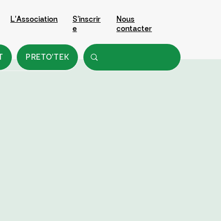
L'Association
S'inscrir
Nous
e
contacter
T
PRETO'TEK