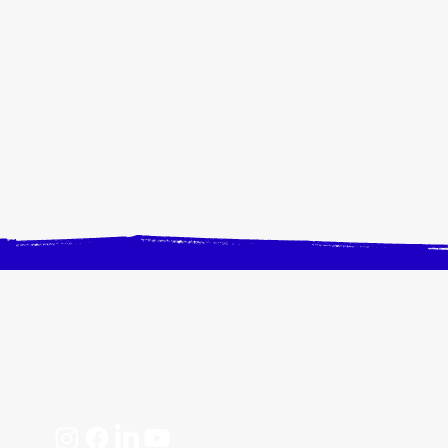
CONTACTEZ-NOUS
Horaires, plan d'accès
📩 contact@crangevrieranimation.com