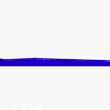
CONTACTEZ-NOUS
Horaires, plan d'accès
📩 contact@crangevrieranimation.com