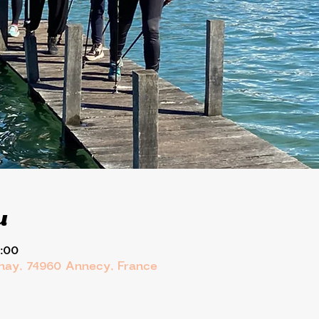
u
1:00
rnay, 74960 Annecy, France