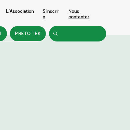
L'Association
S'inscrir
Nous
e
contacter
T
PRETO'TEK