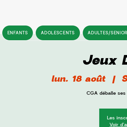
ENFANTS
ADOLESCENTS
ADULTES/SENIO
Jeux 
lun. 18 août
  |  
S
CGA déballe ses j
Les insc
Voir d'