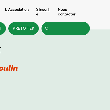
L'Association
S'inscrir
Nous
e
contacter
T
PRETO'TEK
ulin