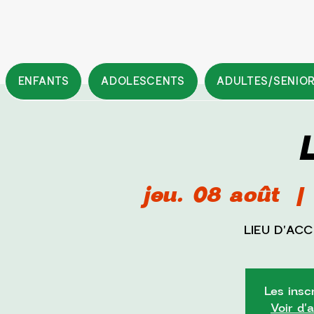
ENFANTS
ADOLESCENTS
ADULTES/SENIO
jeu. 08 août
  | 
LIEU D'AC
Les insc
Voir d'