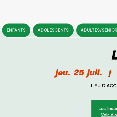
ENFANTS
ADOLESCENTS
ADULTES/SENIO
jeu. 25 juil.
  |  
LIEU D'AC
Les insc
Voir d'