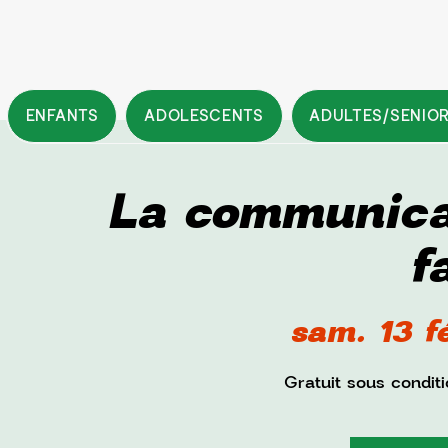
ENFANTS
ADOLESCENTS
ADULTES/SENIO
La communicat
f
sam. 13 f
Gratuit sous condit