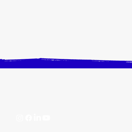
CONTACTEZ-NOUS
Horaires, plan d'accès
📩 contact@crangevrieranimation.com
Mentions légales