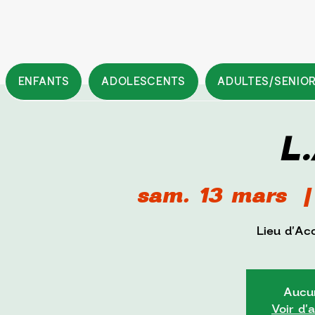
ENFANTS
ADOLESCENTS
ADULTES/SENIO
L.
sam. 13 mars
  |
Lieu d'Ac
Aucun
Voir d'