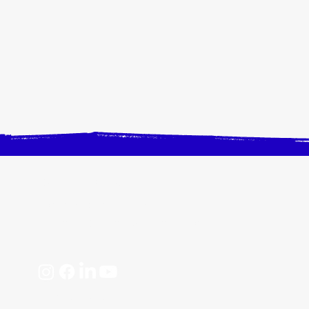
CONTACTEZ-NOUS
Horaires, plan d'accès
📩 contact@crangevrieranimation.com
Mentions légales