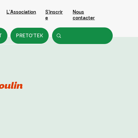
L'Association
S'inscrir
Nous
e
contacter
T
PRETO'TEK
oulin