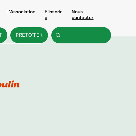
L'Association
S'inscrir
Nous
e
contacter
T
PRETO'TEK
ulin