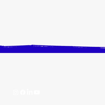
CONTACTEZ-NOUS
Horaires, plan d'accès
📩 contact@crangevrieranimation.com
Mentions légales