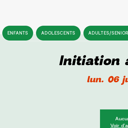
ENFANTS
ADOLESCENTS
ADULTES/SENIO
Initiation
lun. 06 ju
Aucun
Voir d'