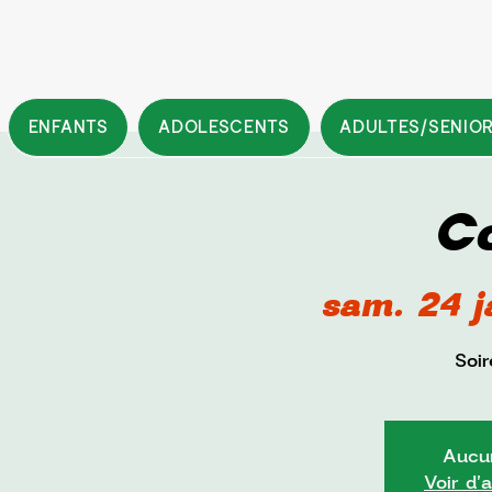
ENFANTS
ADOLESCENTS
ADULTES/SENIO
C
sam. 24 j
Soi
Aucun
Voir d'