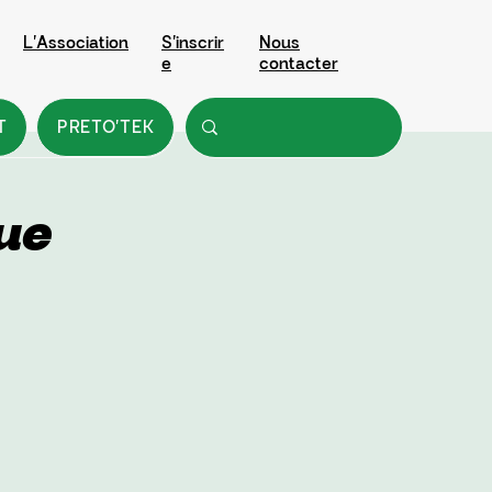
L'Association
S'inscrir
Nous
e
contacter
T
PRETO'TEK
ue