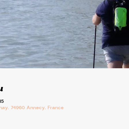
u
15
rnay, 74960 Annecy, France