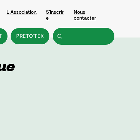
L'Association
S'inscrir
Nous
e
contacter
T
PRETO'TEK
ue