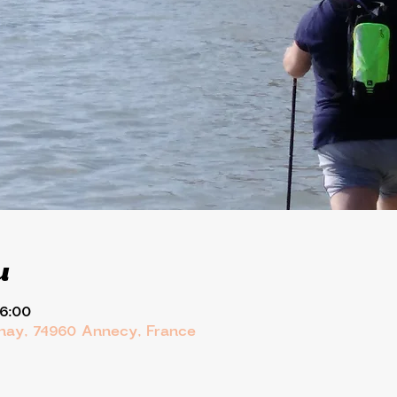
u
16:00
rnay, 74960 Annecy, France